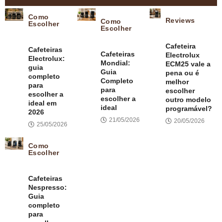
Como
Reviews
Como
Escolher
Escolher
Cafeteira
Cafeteiras
Cafeteiras
Electrolux
Electrolux:
Mondial:
ECM25 vale a
guia
Guia
pena ou é
completo
Completo
melhor
para
para
escolher
escolher a
escolher a
outro modelo
ideal em
ideal
programável?
2026
21/05/2026
20/05/2026
25/05/2026
Como
Escolher
Cafeteiras
Nespresso:
Guia
completo
para