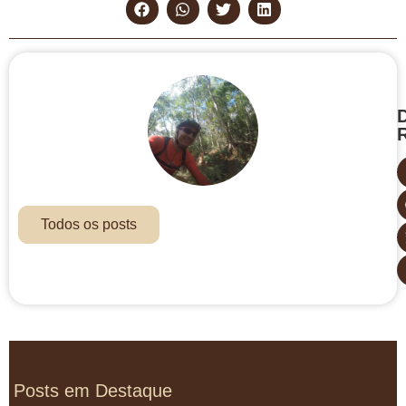
D
Todos os posts
Posts em Destaque